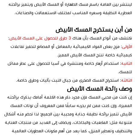
لينتشر بين العامة باسم مسك الطهارة أو المسك الأبيض ويتميز برائحته
العطرية النظيفة وسعره المناسب لمختلف الاستعمالات والصناعات.
من أين يستخرج المسك الأبيض
نكتشف من أنواع المسك بأن هناك
3 طرق للحصول على المسك الأبيض
:
الأولى
: مزج بعض المواد الكيميائية بالمعامل أو المصانع لتحفيز تفاعلات
كيميائية خاصة تنتج المسك الأبيض المميز.
الثانية
: استخدام أزهار خاصة ومنتشرة في آسيا للحصول على عطر مماثل
للمسك.
الثالثة
: استخراج المسك الصخري من جبال التبت بآليات وطرق خاصة.
وصف رائحة المسك الأبيض
إن كنت من محبي المسك فإن مجرد ذكر هذه الكلمة أمامك يذكرك برائحته
المميزة، وإن كنت ممن لم يجربه سابقًا فمن المعروف أن نوتات المسك
الأبيض تتميز برائحة نظيفة جذابة ومحببة بين الجميع؛ لذا تحضر منه أشكال
متنوعة مثل: المكعبات والبخاخات، ويضاف إلى العديد من منتجات العناية
والتنظيف وتعطير المنزل، كما يعد من أهم مكونات العطورات العالمية