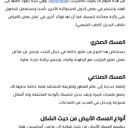
من هذه الأزهار ما يعرف بالأمبريت (
ambrette
)، وهي نبتة يعود أصلها إلى
الهند وتنتشر في بعض الدول الاستوائية الأخرى بآسيا وتستعمل للحصول
على رائحة مماثلة للمسك كما أن لها فوائد أخرى في علاج بعض الأمراض
بالطب البديل (الطب الشعبي).
المسك الصخري
يستخلص هذا النوع من صخور خاصة في جبال التبت، وينتج عن تفاعل
بعض صخور الجرانيت مع الرطوبة والماء، ويتميز برائحة باردة عطرة.
المسك الصناعي
إضافة حديثة إلى عالم العطور ولطريقة اكتشافه قصة خاصة نذكرها لك،
يصنع بكميات كبيرة ويعد بديل للمسك بأنواعه المختلفة وله أشكال
متنوعة ويدخل في العديد من الصناعات.
أنواع المسك الأبيض من حيث الشكل
ينقسم المسك الأبيض من حيث شكله إلى نوعين أساسيين، هما: