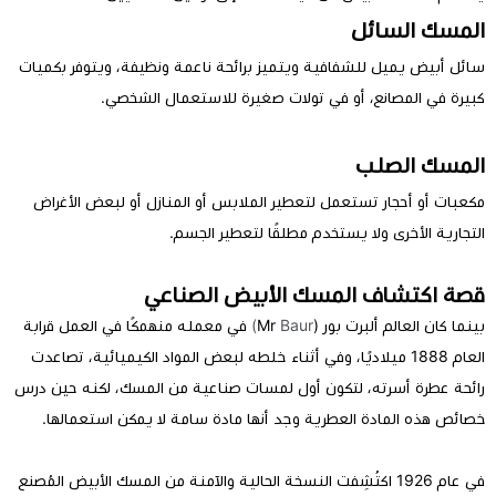
المسك السائل
سائل أبيض يميل للشفافية ويتميز برائحة ناعمة ونظيفة، ويتوفر بكميات
كبيرة في المصانع، أو في تولات صغيرة للاستعمال الشخصي.
المسك الصلب
مكعبات أو أحجار تستعمل لتعطير الملابس أو المنازل أو لبعض الأغراض
التجارية الأخرى ولا يستخدم مطلقًا لتعطير الجسم.
قصة اكتشاف المسك الأبيض الصناعي
بينما كان العالم ألبرت بور (Mr
Baur)
في معمله منهمكًا في العمل قرابة
العام 1888 ميلاديًا، وفي أثناء خلطه لبعض المواد الكيميائية، تصاعدت
رائحة عطرة أسرته، لتكون أول لمسات صناعية من المسك، لكنه حين درس
خصائص هذه المادة العطرية وجد أنها مادة سامة لا يمكن استعمالها.
في عام 1926 اكتُشِفت النسخة الحالية والآمنة من المسك الأبيض المُصنع