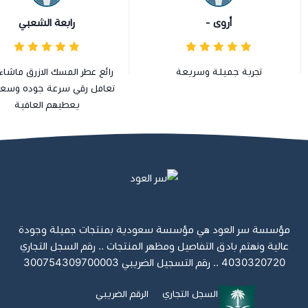
أروى -
رابعة الشعبي
تجربة جميلة وسريعة
رائع عطر المسك الازرق ماشاء 
تعامل رقي سرعة جوده وسعر 
يعطيهم العافية
مؤسسة سر العود هي مؤسسة سعودية بمنتجات جميلة وجودة
عالية ونهتم بادق التفاصيل ومظهر المنتجات .. رقم السجل التجاري
4030320720 .. رقم التسجيل الضريبي 300754309700003
السجل التجاري
الرقم الضريبي