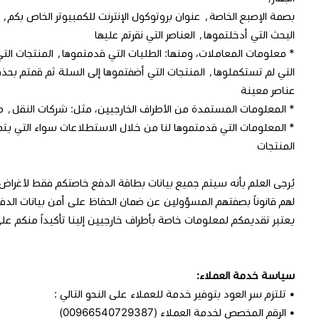
البحث التي أدخلتموها٬ العناصر التي نقرتم عليها
التي لم تستكملوها٬ المنتجات التي أضفتموها إلى السلة ث
عناصر معينة
* المعلومات المستمدة من الأطراف الخارجيين، مثل: شركات النقل٬ مقدمي خدمة الدفع.
* المعلومات التي قدمتموها لنا من خلال الاستطلاعات سواء التي يتم إج
المنتجات
يُرجى العلم بأنه سيتم جميع بيانات بطاقة الدفع خاصتكم فقط لأغراض إ
لهم قانوناً بصفتهم المسؤولين عن ضمان الحفاظ على أمن بيانات الدفع
يعتبر تقديمكم لمعلومات خاصة بأطراف خارجيين إلينا تأكيداً منكم ع
سياسة خدمة العملاء:
• تلتزم سر العود بتوفير خدمة للعملاء على النحو التالي :
• الرقم المخصص لخدمة العملاء (
00966540729387
)