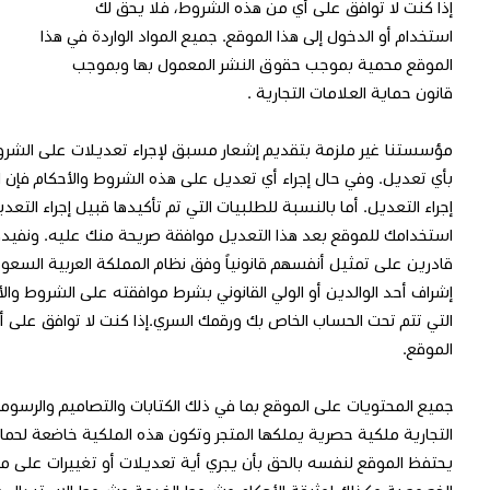
إذا كنت لا توافق على أي من هذه الشروط، فلا يحق لك
استخدام أو الدخول إلى هذا الموقع. جميع المواد الواردة في هذا
الموقع محمية بموجب حقوق النشر المعمول بها وبموجب
قانون حماية العلامات التجارية .
مؤسستنا غير ملزمة بتقديم إشعار مسبق لإجراء تعديلات على الشروط
بأي تعديل. وفي حال إجراء أي تعديل على هذه الشروط والأحكام فإن 
إجراء التعديل. أما بالنسبة للطلبيات التي تم تأكيدها قبيل إجراء الت
استخدامك للموقع بعد هذا التعديل موافقة صريحة منك عليه. ونفيدكم ان
إشراف أحد الوالدين أو الولي القانوني بشرط موافقته على الشروط وا
التي تتم تحت الحساب الخاص بك ورقمك السري.إذا كنت لا توافق على أ
الموقع.‬
جميع المحتويات على الموقع بما في ذلك الكتابات والتصاميم والرسومات 
التجارية ملكية حصرية يملكها المتجر وتكون هذه الملكية خاضعة لحما
يحتفظ الموقع لنفسه بالحق بأن يجري أية تعديلات أو تغييرات على م