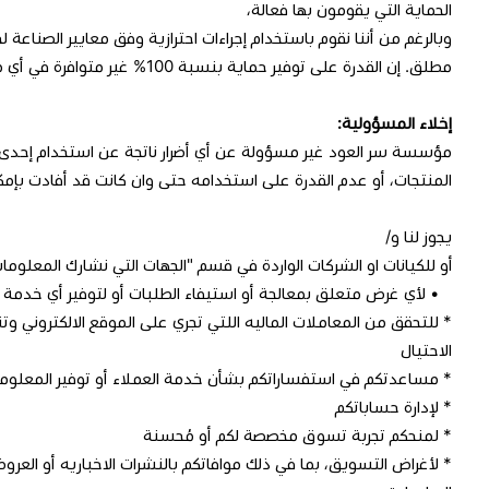
الحماية التي يقومون بها فعالة،‬
‫وبالرغم من أننا نقوم باستخدام إجراءات احترازية وفق معايير الصناعة
مطلق. إن القدرة على توفير حماية بنسبة 100% غير متوافرة في أي مكان سواء على الانترنت أو غيره.‬
إخلاء المسؤولية:
مؤسسة سر العود غير مسؤولة عن أي أضرار ناتجة عن استخدام إحدى 
المنتجات، أو عدم القدرة على استخدامه حتى وان كانت قد أفادت بإمكا
يجوز لنا و/
أو للكيانات او الشركات الواردة في قسم "الجهات التي نشارك المعلوما
• لأي غرض متعلق بمعالجة أو استيفاء الطلبات أو لتوفير أي خدمة
* للتحقق من المعاملات الماليه اللتي تجري على الموقع الالكتروني وت
الاحتيال
* مساعدتكم في استفساراتكم بشأن خدمة العملاء أو توفير المعلوم
* لإدارة حساباتكم
* لمنحكم تجربة تسوق مخصصة لكم أو مُحسنة
* لأغراض التسويق، بما في ذلك موافاتكم بالنشرات الاخباريه أو العروض 