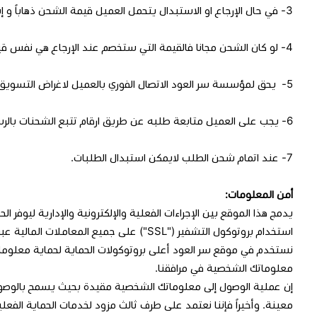
3- في حال الإرجاع او الاستبدال يتحمل العميل قيمة الشحن ذهاباً و إيابا.
4- لو كان الشحن مجانا فالقيمة التي ستخصم عند الإرجاع هي نفس قيمة الشحن الخاصة من شركة الشحن أو مندوب التوصيل.
5- يحق لمؤسسة سر العود الاتصال الفوري بالعميل لاغراض التسويق والبيع ، و يحق تسجيل المكالمات لاغراض التدريب والتطوير.
6- يجب على العميل متابعة طلبه عن طريق ارقام تتبع الشحنات بالرسالة المرسلة من قِبل شركة الشحن بعد اصدار بوليصة الشحن .
7- عند اتمام شحن الطلب لايمكن استبدال الطلبات.
أمن المعلومات: ‬
‫يدمج هذا الموقع بين الإجراءات الفعلية والإلكترونية والإدارية ليوف
استخدام بروتوكول التشفير ("SSL") على جميع المعاملات المالية عبر موقعنا.
نستخدم في موقع سر العود أعلى بروتوكولات الحماية لحماية معلومات
معلوماتك الشخصية في مرافقنا.
إن عملية الوصول إلى معلوماتك الشخصية مقيدة بحيث يسمح بالوصول
معينة. وأخيراً فإننا نعتمد على طرف ثالث مزود لخدمات الحماية الفعلي