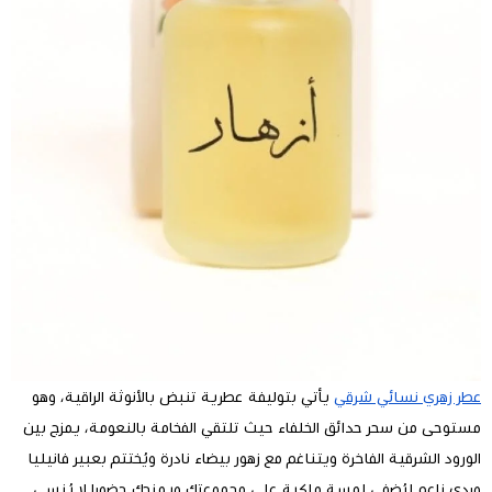
عطر زهري نسائي شرقي
يأتي بتوليفة عطرية تنبض بالأنوثة الراقية، وهو
مستوحى من سحر حدائق الخلفاء حيث تلتقي الفخامة بالنعومة، يمزج بين
الورود الشرقية الفاخرة ويتناغم مع زهور بيضاء نادرة ويُختتم بعبير فانيليا
وردي ناعم ليُضفي لمسة ملكية على مجموعتك ويمنحك حضورا لا يُنسى.