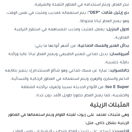
تبخر العطر، ويتم استخدامه في العطور الثقيلة والشرقية.
دي إيثيل فثالات "DEP":
يتم استعماله كمذيب ومثبت في نفس الوقت،
وهو يمنح العطر ثباتا ملحوظا.
كحول البنزيل:
يعمل كمثبت ومذيب للمساهمة في استقرار التركيبة
العطرية.
بدائل العنبر والمسك الصناعية:
من أشهر أنواعها ما يلي:
أمبروكسان:
بديل صناعي للعنبر الطبيعي ويمنح العطر ثباتا عاليا ورائحة
دافئة خشبية.
جالاكسوليد:
عبارة عن مسك صناعي وهو شائع الاستخدام إذ يتميز بطابعه
الناعم والسكري والزهري ويتم استعماله في العطور الرجالية والنسائية.
Iso E Super:
من الأنواع الحديثة نسبيا ويُعرف برائحته الشفافة
والخشبية، كما يمنح العطر حضورا طويل الأمد دون حدة.
المثبتات الزيتية
وهي مثبتات تعتمد على زيوت ثقيلة القوام ويتم استعمالها في العطور
الزيتية بشكل خاص، مثل:
الجلسرين:
يُساعد على تثبيت العطر وترطيب البشرة في نفس الوقت.