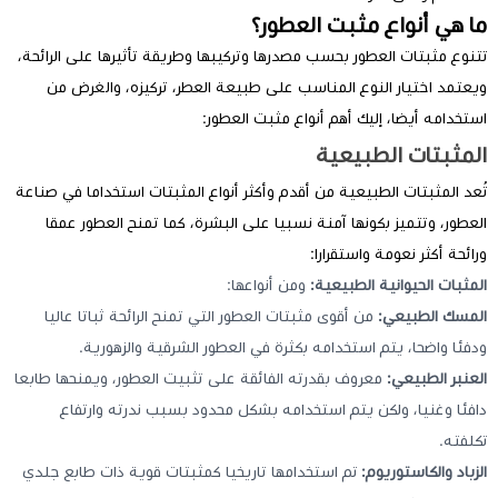
ما هي أنواع مثبت العطور؟
تتنوع مثبتات العطور بحسب مصدرها وتركيبها وطريقة تأثيرها على الرائحة،
ويعتمد اختيار النوع المناسب على طبيعة العطر، تركيزه، والغرض من
استخدامه أيضا، إليك أهم أنواع مثبت العطور:
المثبتات الطبيعية
تُعد المثبتات الطبيعية من أقدم وأكثر أنواع المثبتات استخداما في صناعة
العطور، وتتميز بكونها آمنة نسبيا على البشرة، كما تمنح العطور عمقا
ورائحة أكثر نعومة واستقرارا:
المثبات الحيوانية الطبيعية:
ومن أنواعها:
المسك الطبيعي:
من أقوى مثبتات العطور التي تمنح الرائحة ثباتا عاليا
ودفئا واضحا، يتم استخدامه بكثرة في العطور الشرقية والزهورية.
العنبر الطبيعي:
معروف بقدرته الفائقة على تثبيت العطور، ويمنحها طابعا
دافئا وغنيا، ولكن يتم استخدامه بشكل محدود بسبب ندرته وارتفاع
تكلفته.
الزباد والكاستوريوم:
تم استخدامها تاريخيا كمثبتات قوية ذات طابع جلدي