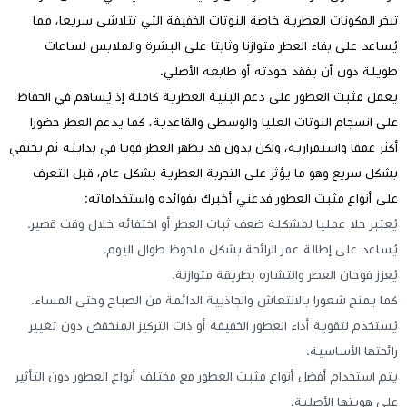
تبخر المكونات العطرية خاصة النوتات الخفيفة التي تتلاشى سريعا، مما
يُساعد على بقاء العطر متوازنا وثابتا على البشرة والملابس لساعات
طويلة دون أن يفقد جودته أو طابعه الأصلي.
يعمل مثبت العطور على دعم البنية العطرية كاملة إذ يُساهم في الحفاظ
على انسجام النوتات العليا والوسطى والقاعدية، كما يدعم العطر حضورا
أكثر عمقا واستمرارية، ولكن بدون قد يظهر العطر قويا في بدايته ثم يختفي
بشكل سريع وهو ما يؤثر على التجربة العطرية بشكل عام، قبل التعرف
على أنواع مثبت العطور فدعني أخبرك بفوائده واستخداماته:
يُعتبر حلا عمليا لمشكلة ضعف ثبات العطر أو اختفائه خلال وقت قصير.
يُساعد على إطالة عمر الرائحة بشكل ملحوظ طوال اليوم.
يُعزز فوحان العطر وانتشاره بطريقة متوازنة.
كما يمنح شعورا بالانتعاش والجاذبية الدائمة من الصباح وحتى المساء.
يُستخدم لتقوية أداء العطور الخفيفة أو ذات التركيز المنخفض دون تغيير
رائحتها الأساسية.
يتم استخدام أفضل أنواع مثبت العطور مع مختلف أنواع العطور دون التأثير
على هويتها الأصلية.