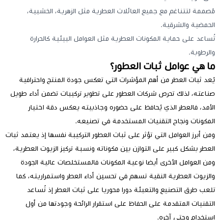
مُصممة لتتناغم مع جميع العائلات العطرية مثل الزهرية، الخشبية،
الحمضية والشرقية.
تُساعد على حماية المكونات العطرية مثل العوامل البيئية كالحرارة
والرطوبة.
ما هي عوامل ثبات العطور؟
يُعد ثبات العطر من أهم المؤشرات التي تعكس جودة المنتج واحترافية
صناعته، لذلك تحرص شركات العطور على تطوير تركيبات تضمن أداء طويل
الأمد، فالعطر الذي يُحافظ على حضوره وجاذبيته يعكس دقة اختيار
المكونات ونجاح التقنيات المستخدمة في تصنيعه.
ومن أبرز العوامل التي تؤثر على ثبات العطور التركيبة نفسها إذ يعتمد ثبات
العطر بشكل كبير على التوازن بين مكوناته ونسبة تركيز الزيوت العطرية،
ومن العوامل الأخرى أيضا نوعية المكونات فالمستخلصات عالية الجودة
والزيوت العطرية النقية تسهم في تحسين أداء العطر واستمراريته، كما
تلعب طرق التصنيع والتعبئة دورا محوريا على ثبات العطر إذ تُساعد
التقنيات المتقدمة على الحفاظ على استقرار الرائحة وجودتها من أول
استخدام وحتى آخره.