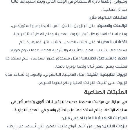
وحيواني، ولكنها نادرة الاستخدام في الوقت الحالي ويتم استبدالها غالبا
ببدائل صناعية.
المثبتات النباتية: مثل:
الراتنجات والصموغ:
مثل البنزوين، اللبان، المر، اللابدانوم، والستوراكس،
ويتم استخدامها لإبطاء تبخر الزيوت العطرية ومنح العطر ثباتا تدريجيا.
الأخشاب العطرية:
مثل خشب الصندل، خشب الأرز، وغيرها إذ يتم
استخدامها لتثبيت العطور الخشبية والشرقية لإضفاء عمقا يدوم طويلا.
الجذور والمساحيق الطبيعية:
مثل مسحوق جذور السوسن، يتم استخدامه
كمثبت يمنح العطر ثباتا وبُعدا بودريا ناعما.
الزيوت الطبيعية الثقيلة:
مثل الفانيليا، الباتشولي، والعود، إذ تُساعد هذه
الزيوت على تثبيت النوتات العليا ومنع تبخرها السريع.
المثبتات الصناعية
هي عبارة عن مركبات مصنعة خصيصا لتوفير ثبات أقوى وتحكم أكبر في
سلوك الرائحة، ويتم استخدامها على نطاق واسع في العطور التجارية:
المركبات الكيميائية المثبتة:
وهي مثل:
بنزوات البنزيل:
وهي من أشهر أنواع مثبت العطور التي تُساعد على إبطاء