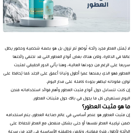
لا يُمثل العطر مجرد رائحة تُوضع ثم تزول بل هو بصمة شخصية وحضور يظل
عالقا في الذاكرة، ولكن هناك بعض أنواع العطور التي قد تختفي رائحتها
سريعا على الرغم من جودتها العالية، وهنا يأتي الدور الحقيقي لمثبت
العطور فهو الذي يمنحها عمرا أطول وثباتا أعمق على الجلد كما يُحافظ على
توازن مكوناته ليظهر بجودة كاملة على مدار اليوم.
إن كنت تتساءل حول أنواع مثبت العطور وأهم فوائد استخداماته فنحن
اليوم نستعرض كل ما يجول في بالك حول مثبتات العطور.
ما هو مثبت العطور؟
إن مثبت العطور هو عنصر أساسي في عالم صناعة العطور، يتم استخدامه
ضمن تركيبة العطر نفسها أو حتى بشكل منفصل مع العطر للحفاظ على
الرائحة لأطول فترة ممكنة، وتكمن وظيفته الأساسية في الحد من سرعة