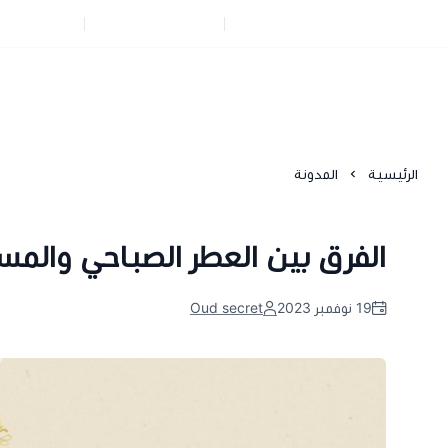
سياسة الإستبدال و الإسترجاع
سياسة الخصوصية
من نحن
عروض خاصة
العطور
البخور
جمال و عنايه
مدونة
الرئيسية
المدونة
الفرق بين العطر الصباحي والمس
19 نوفمبر 2023
Oud secret