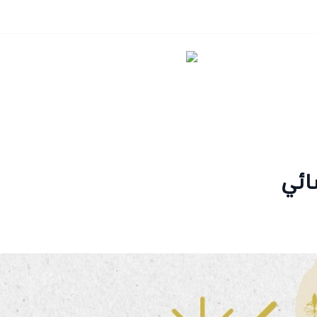
سر العود
ائي