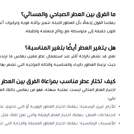
ما الفرق بين العطر الصباحي والمسائي؟
يمكننا القول إجمالًا بأن العطور الليلة تتميز برائحة قوية وتركيزات 
تكون خفيفة إلى متوسطة مع روائح منعشة ولطيفة.
هل يتغير العطر أيضًا بتغير المناسبة؟
نعم، قد تشعر بالراحة أكثر عند استعمال عطر معين يعكس ما ترتديه 
حيث ترتبط العطور بالرداء والمناسبة والحالة المزاجية التي تشعر بها
كيف تختار عطر مناسب بمراعاة الفرق بين العطر
اختيار العطر المثالي ليست عملية سهلة، فهو فن يعكس حالتك المز
يلي:
للأيام غيرى الرسمية: يمكنك اختيار العطور الزهرية أو التي تحتوي ع
لاجتماعات العمل: يمكنك اختيار العطر الرقيقة والتي تعزز ثقتك مث
للأمسيات الرمانسية: يمكنك اختيار العطور العميقة والجذابة التي تت