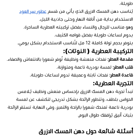
طويلة.
يُناسب دهن المسك الازرق الذي يأتي من قسم
عطور سر العود
الاستخدام بداية من أناقة النهار وحتى جاذبية الليل.
وهو مناسب للرجال والنساء بفضل تركبيته العطرية الساحرة.
يدوم لساعات طويلة بفضل قوامه الكثيف.
يتوفر بحجم تولة كاملة 12 مل لتُناسب الاستخدام بشكل يومي.
التركيبة العطرية ( النوتات):
مقدمة العطر:
نفحات منعشة ونظيفة تُوفر شعورا بالانتعاش والصفاء.
قلب العطر:
لمسة بودرية ناعمة ومتوازنة.
قاعدة العطر:
نفحات ثابتة وعميقة تدوم لساعات طويلة.
التجربة العطرية:
تبدأ تجربة دهن المسك الازرق بإحساس منعش ونظيف يُلامس
الحواس بلطف، وتتطور الرائحة بشكل تدريجي لتكشف عن لمسة
بودرية ناعمة تمنحك شعورا بالراحة والتميز، وفي النهاية تستقر الرائحة
بثبات أنيق يُرافقك طوال اليوم.
أسئلة شائعة حول دهن المسك الازرق