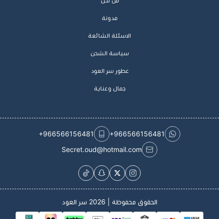
من نحن
مدونة
الاسئلة الشائعة
سياسة الشحن
عطور سر العود
جمال وعناية
+966566156481
+966566156481
Secret.oud@hotmail.com
الحقوق محفوظة | 2026
سر العود