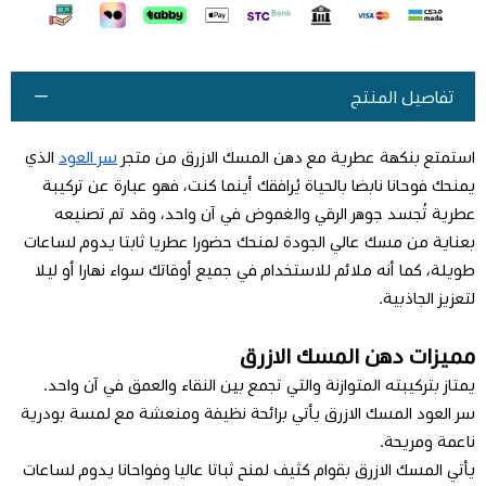
تفاصيل المنتج
استمتع بنكهة عطرية مع دهن المسك الازرق من متجر
سر العود
الذي
يمنحك فوحانا نابضا بالحياة يُرافقك أينما كنت، فهو عبارة عن تركيبة
عطرية تُجسد جوهر الرقي والغموض في آن واحد، وقد تم تصنيعه
بعناية من مسك عالي الجودة لمنحك حضورا عطريا ثابتا يدوم لساعات
طويلة، كما أنه ملائم للاستخدام في جميع أوقاتك سواء نهارا أو ليلا
لتعزيز الجاذبية.
مميزات دهن المسك الازرق
يمتاز بتركيبته المتوازنة والتي تجمع بين النقاء والعمق في آن واحد.
سر العود المسك الازرق يأتي برائحة نظيفة ومنعشة مع لمسة بودرية
ناعمة ومريحة.
يأتي المسك الازرق بقوام كثيف لمنح ثباتا عاليا وفواحانا يدوم لساعات