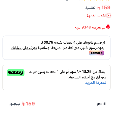
159
190
نفدت الكمية
تم شراءه
9349
مرة
159
السعر
190